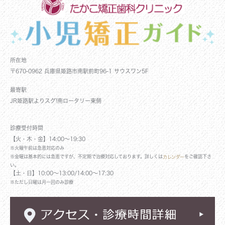
所在地
〒670-0962 兵庫県姫路市南駅前町96-1 サウスワン5F
最寄駅
JR姫路駅よりスグ!南ロータリー東側
診療受付時間
【火・木・金】14:00～19:30
※火曜午前は急患対応のみ
※金曜は基本的には急患ですが、不定期で治療対応しております。詳しくは
をご確認下さ
カレンダー
い。
【土・日】10:00～13:00/14:00～17:30
※ただし日曜は月一回のみ診療