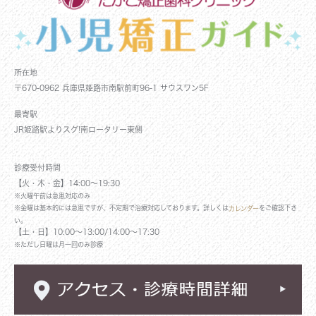
所在地
〒670-0962 兵庫県姫路市南駅前町96-1 サウスワン5F
最寄駅
JR姫路駅よりスグ!南ロータリー東側
診療受付時間
【火・木・金】14:00～19:30
※火曜午前は急患対応のみ
※金曜は基本的には急患ですが、不定期で治療対応しております。詳しくは
をご確認下さ
カレンダー
い。
【土・日】10:00～13:00/14:00～17:30
※ただし日曜は月一回のみ診療