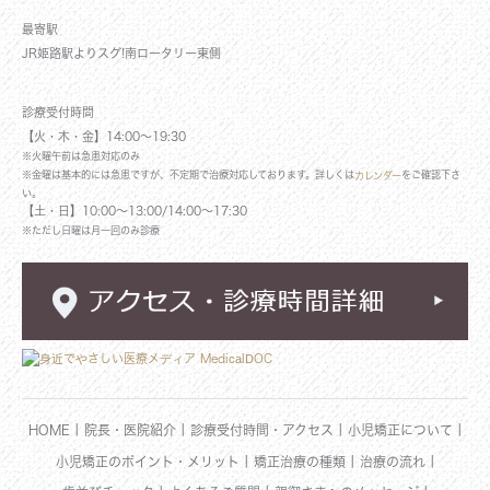
最寄駅
JR姫路駅よりスグ!南ロータリー東側
診療受付時間
【火・木・金】14:00～19:30
※火曜午前は急患対応のみ
※金曜は基本的には急患ですが、不定期で治療対応しております。詳しくは
をご確認下さ
カレンダー
い。
【土・日】10:00～13:00/14:00～17:30
※ただし日曜は月一回のみ診療
|
|
|
|
HOME
院長・医院紹介
診療受付時間・アクセス
小児矯正について
|
|
|
小児矯正のポイント・メリット
矯正治療の種類
治療の流れ