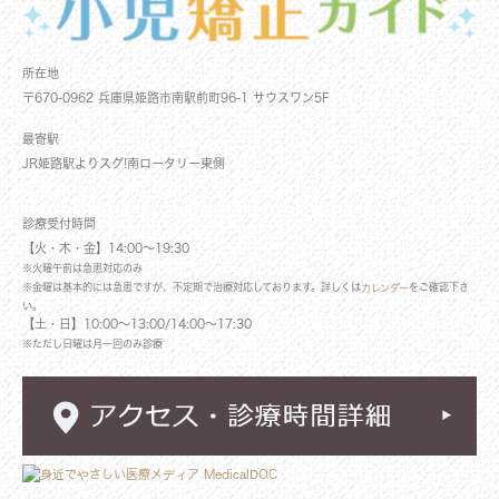
所在地
〒670-0962 兵庫県姫路市南駅前町96-1 サウスワン5F
最寄駅
JR姫路駅よりスグ!南ロータリー東側
診療受付時間
【火・木・金】14:00～19:30
※火曜午前は急患対応のみ
※金曜は基本的には急患ですが、不定期で治療対応しております。詳しくは
をご確認下さ
カレンダー
い。
【土・日】10:00～13:00/14:00～17:30
※ただし日曜は月一回のみ診療