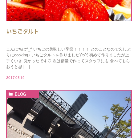
いちごタルト
こんにちは^_^ いちごの美味しい季節！！！！ とのことなので久しぶ
りにcooking♪ いちごタルトを作りました)^o^( 初めて作りましたが上
手くいき 良かったです♡ 次は倍量で作ってスタッフにも 食べてもら
おうと思 […]
2017.05.19
BLOG