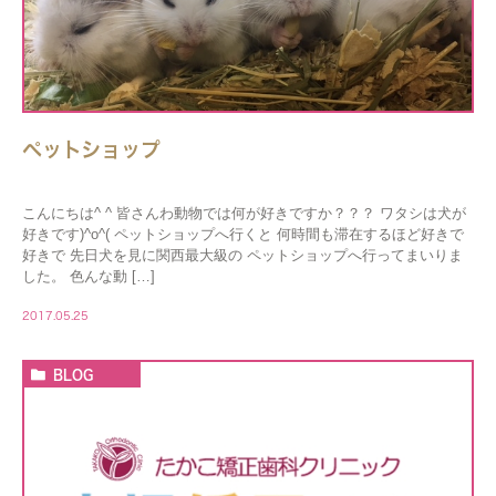
ペットショップ
こんにちは^ ^ 皆さんわ動物では何が好きですか？？？ ワタシは犬が
好きです)^o^( ペットショップへ行くと 何時間も滞在するほど好きで
好きで 先日犬を見に関西最大級の ペットショップへ行ってまいりま
した︎。 色んな動 […]
2017.05.25
BLOG