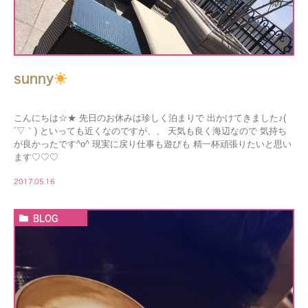
sunny
こんにちは☆★ 先日のお休みは珍しく泊まりで 出かけてきました♪(
´▽｀) といっても近くなのですが、、 天気も良く海辺なので 気持ち
が良かったです^o^ 現実に戻り仕事も遊びも 精一杯頑張りたいと思い
ます♡♡♡
2017.05.16
BLOG