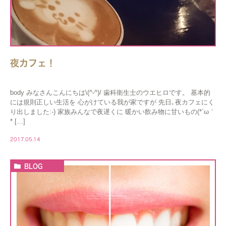
夜カフェ！
body みなさんこんにちは\(^-^)/ 歯科衛生士のウエヒロです。 基本的
には規則正しい生活を 心がけている我が家ですが 先日､夜カフェにく
り出しました:-) 家族みんなで夜遅くに 暖かい飲み物に甘いもの(*´ω｀
* […]
2017.05.14
BLOG